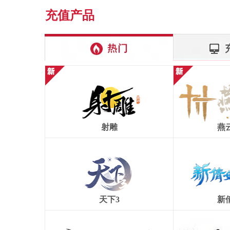
充值产品
射雕
燕
天下3
新