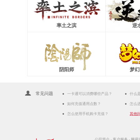
率土之滨
逆
阴阳师
梦幻
常见问题
一卡通可以消费哪些产品？
什么
如何充值通用点数？
怎么
怎么使用手机购卡充值？
其他
公司简介
-
客户服务
-
网易